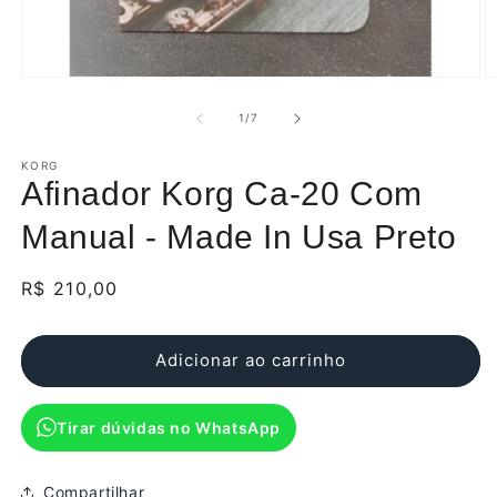
Abrir
Ab
mídia
m
1
2
de
1
/
7
na
n
janela
j
modal
KORG
m
Afinador Korg Ca-20 Com
Manual - Made In Usa Preto
Preço
R$ 210,00
normal
Adicionar ao carrinho
Tirar dúvidas no WhatsApp
Compartilhar