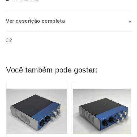
⌄
Ver descrição completa
SKU:
32
Você também pode gostar: