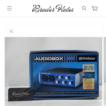
Pular
para o
Carrinho
conteúdo
Pular para
as
informações
do produto