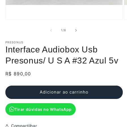
Abrir
Ab
mídia
m
1
2
de
1
/
6
na
n
janela
j
modal
PRESONUS
m
Interface Audiobox Usb
Presonus/ U S A #32 Azul 5v
Preço
R$ 890,00
normal
Adicionar ao carrinho
Tirar dúvidas no WhatsApp
Compartilhar