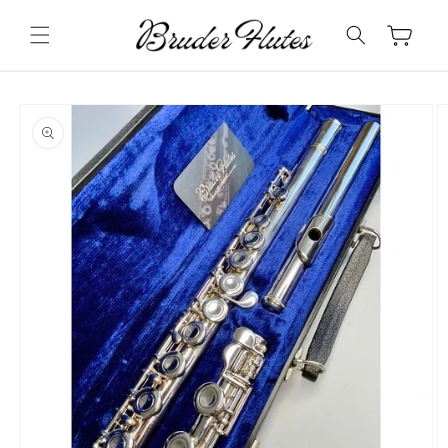
Pular
para o
Carrinho
conteúdo
Pular para
as
informações
do produto