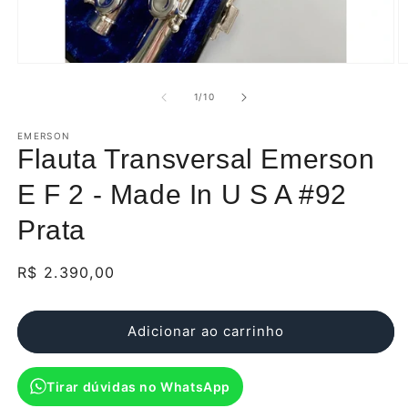
Abrir
Ab
mídia
m
1
2
de
1
/
10
na
n
janela
j
modal
EMERSON
m
Flauta Transversal Emerson
E F 2 - Made In U S A #92
Prata
Preço
R$ 2.390,00
normal
Adicionar ao carrinho
Tirar dúvidas no WhatsApp